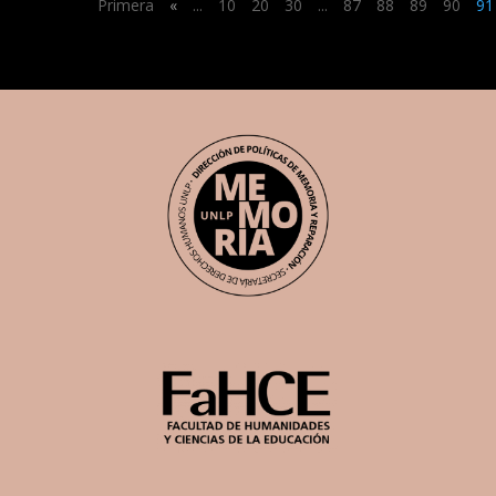
Primera
«
...
10
20
30
...
87
88
89
90
91