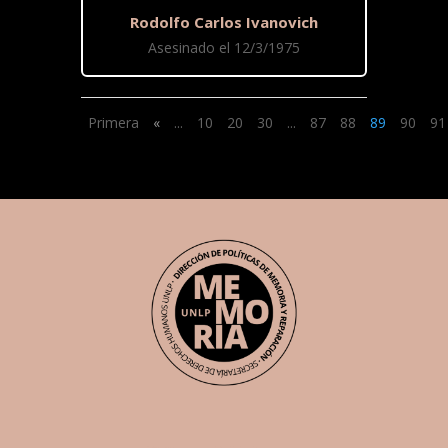
Rodolfo Carlos Ivanovich
Asesinado el 12/3/1975
Primera
«
...
10
20
30
...
87
88
89
90
91