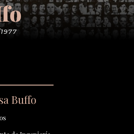
ffo
/1977
sa Buffo
os