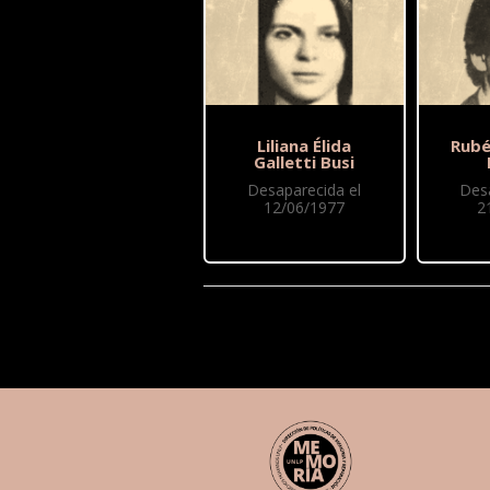
Liliana Élida
Rubé
Galletti Busi
Desaparecida el
Des
12/06/1977
2