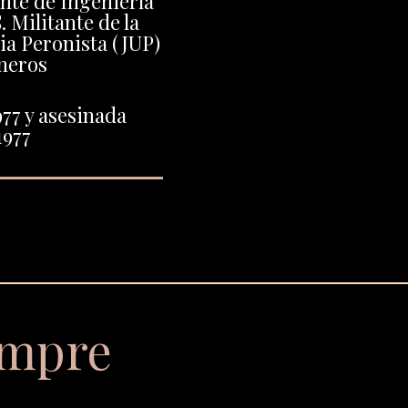
ante de Ingeniería
. Militante de la
ia Peronista (JUP)
neros
77 y asesinada
1977
empre