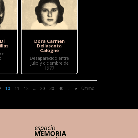
 Di
Dora Carmen
illas
Dellasanta
Calogne
 el
Desaparecido entre
8
Julio y diciembre de
1977
9
10
11
12
...
20
30
40
...
»
Último