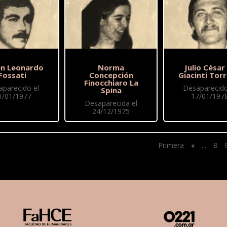
n Leonardo
Norma
Julio César
Fossati
Concepción
Giacinti Torr
Finocchiaro La
aparecido el
Desaparecido
Spina
1/01/1977
17/01/197
Desaparecida el
24/12/1975
Primera
«
...
8