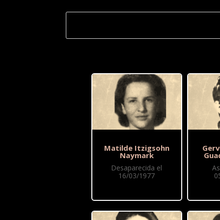
Matilde Itzigsohn
Gerv
Naymark
Gua
Desaparecida el
As
16/03/1977
0