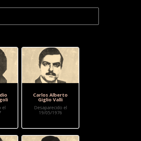
dio
Carlos Alberto
goli
Giglio Valli
 el
Desaparecido el
7
19/05/1976