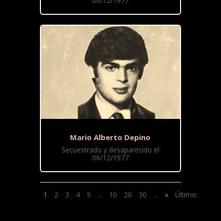
06/12/1977
Mario Alberto Depino
Secuestrado y desaparecido el
06/12/1977
1
2
3
4
5
...
10
20
30
...
»
Último