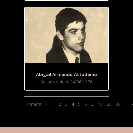
Abigaíl Armando Attademo
Secuestrado el 04/06/1976
Primera
«
...
2
3
4
5
6
...
10
20
30
...