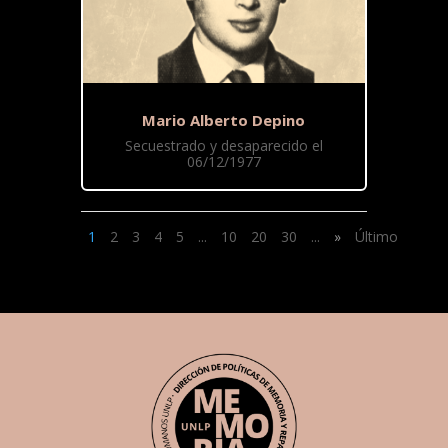
Mario Alberto Depino
Secuestrado y desaparecido el
06/12/1977
1
2
3
4
5
...
10
20
30
...
»
Último