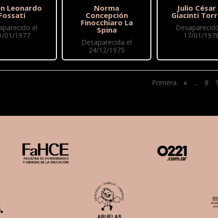
n Leonardo
Norma
Julio César
Fossati
Concepción
Giacinti Torr
Finocchiaro La
aparecido el
Desaparecido
Spina
1/01/1977
17/01/197
Desaparecida el
24/12/1975
Primera
«
...
8