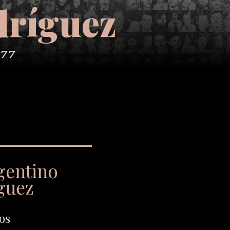
dríguez
977
gentino
guez
os