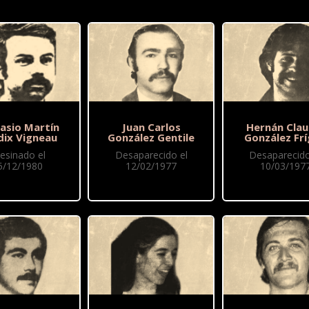
asio Martín
Juan Carlos
Hernán Clau
dix Vigneau
González Gentile
González Frí
esinado el
Desaparecido el
Desaparecido
5/12/1980
12/02/1977
10/03/197