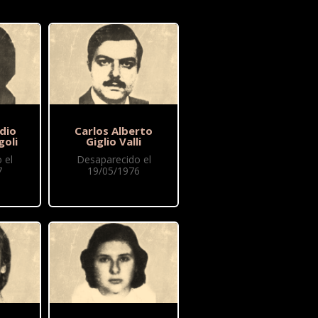
dio
Carlos Alberto
goli
Giglio Valli
 el
Desaparecido el
7
19/05/1976