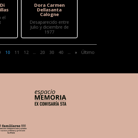
 Di
Dora Carmen
illas
Dellasanta
Calogne
 el
Desaparecido entre
8
Julio y diciembre de
1977
9
10
11
12
...
20
30
40
...
»
Último