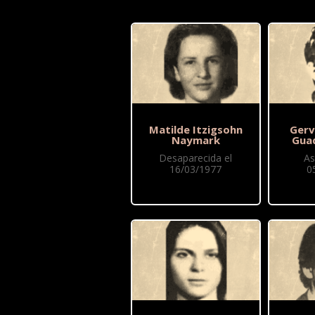
Matilde Itzigsohn
Gerv
Naymark
Gua
Desaparecida el
As
16/03/1977
0