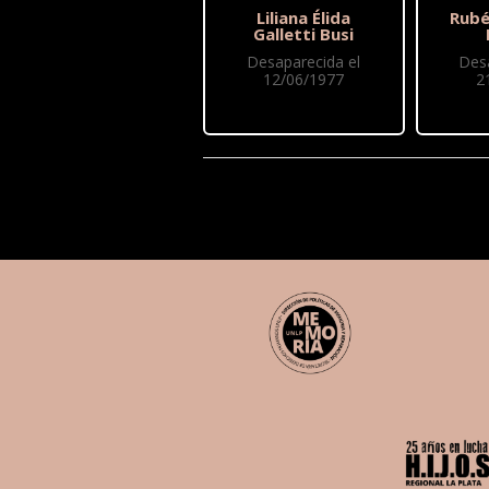
Liliana Élida
Rubé
Galletti Busi
Desaparecida el
Des
12/06/1977
2