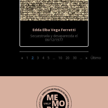
Edda Elba Vega Ferretti
Secuestrada y desaparecida el
06/12/1977
«
1
2
3
4
5
...
10
20
30
...
»
Último