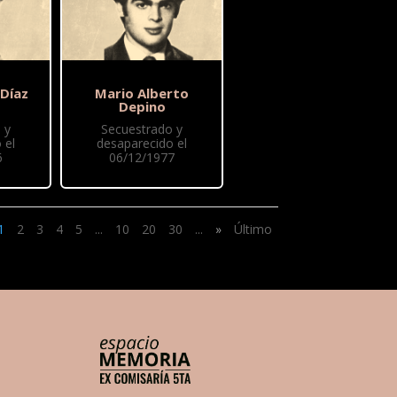
 Díaz
Mario Alberto
Depino
 y
Secuestrado y
 el
desaparecido el
6
06/12/1977
1
2
3
4
5
...
10
20
30
...
»
Último