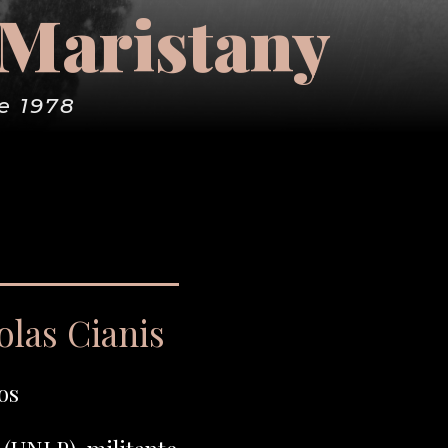
 Maristany
e 1978
olas Cianis
os