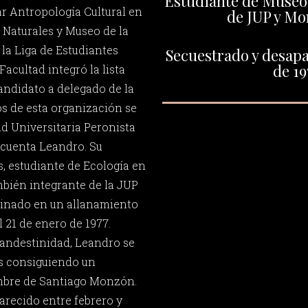
Estudiante de Museo 
r Antropología Cultural en
de JUP y Mo
 Naturales y Museo de la
la Liga de Estudiantes
Secuestrado y desapa
de 19
 Facultad integró la lista
andidato a delegado de la
 de esta organización se
ud Universitaria Peronista
e cuenta Leandro. Su
, estudiante de Ecología en
mbién integrante de la JUP
sinado en un allanamiento
l 21 de enero de 1977.
clandestinidad, Leandro se
es consiguiendo un
mbre de Santiago Monzón.
recido entre febrero y