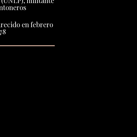
(UNLP), militante
ntoneros
recido en febrero
78