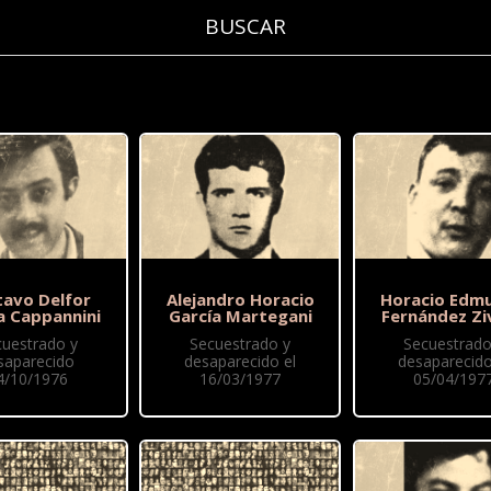
tavo Delfor
Alejandro Horacio
Horacio Edm
a Cappannini
García Martegani
Fernández Zi
cuestrado y
Secuestrado y
Secuestrado
saparecido
desaparecido el
desaparecido
4/10/1976
16/03/1977
05/04/197