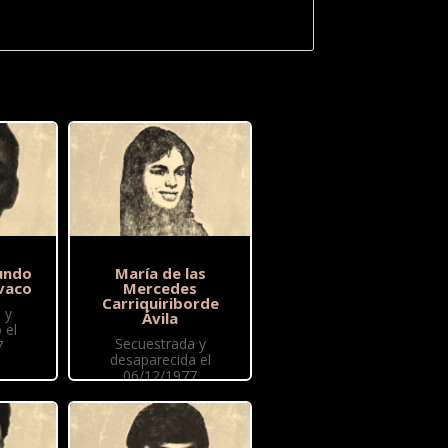
undo
María de las
vaco
Mercedes
Carriquiriborde
 y
Ávila
 el
Secuestrada y
7
desaparecida el
06/12/1977