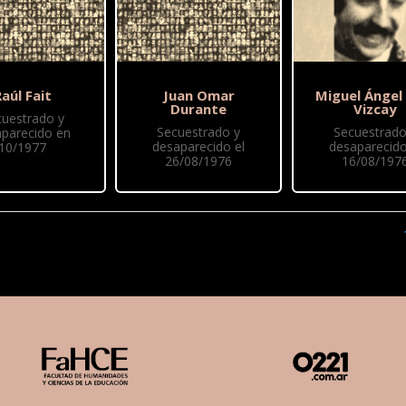
aúl Fait
Juan Omar
Miguel Ángel
Durante
Vizcay
cuestrado y
Secuestrado y
Secuestrado
parecido en
desaparecido el
desaparecido
10/1977
26/08/1976
16/08/197