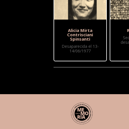
Alicia Mirta
R
Contrisciani
Se
Spinsanti
desa
Desaparecida el 13-
14/06/1977