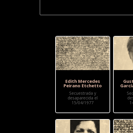
Edith Mercedes
Gus
Peirano Etchetto
Garcí
Secuestrada y
Se
desaparecida el
de
15/04/1977
1