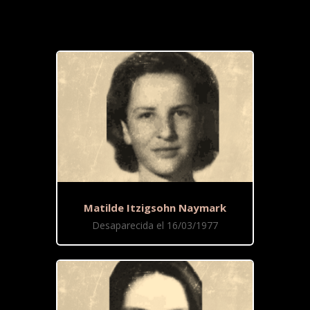
Matilde Itzigsohn Naymark
Desaparecida el 16/03/1977