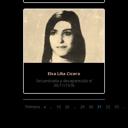
Elsa Lilia Cicero
Secuestrada y desaparecida el
30/11/1976
Primera
«
...
10
20
...
29
30
31
32
33
...