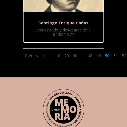
Santiago Enrique Cañas
Secuestrado y desaparecido el
02/08/1977
Primera
«
...
10
20
30
...
48
49
50
51
52