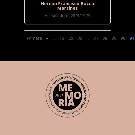
Hernán Francisco Rocca
Martínez
Asesinado el 28/3/1975
Primera
«
...
10
20
30
...
87
88
89
90
91