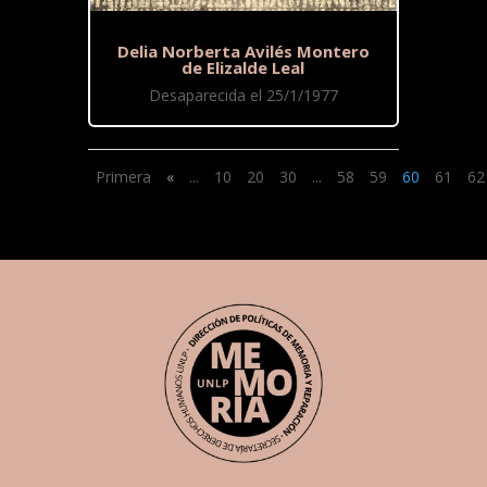
Delia Norberta Avilés Montero
de Elizalde Leal
Desaparecida el 25/1/1977
Primera
«
...
10
20
30
...
58
59
60
61
62