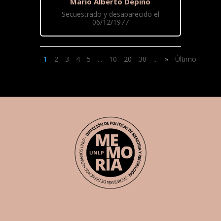
Mario Alberto Depino
Secuestrado y desaparecido el
06/12/1977
1
2
3
4
5
...
10
20
30
...
»
Último