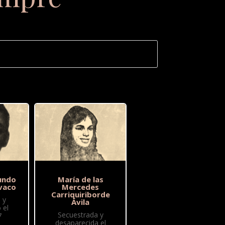
undo
María de las
vaco
Mercedes
Carriquiriborde
 y
Ávila
 el
Secuestrada y
7
desaparecida el