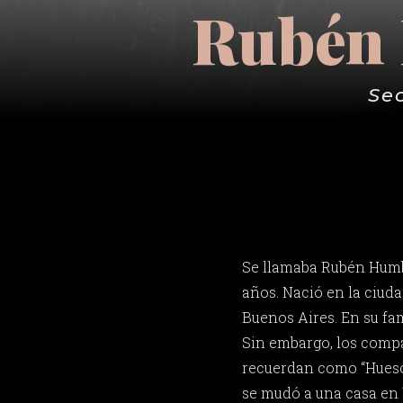
Rubén 
Se
Se llamaba Rubén Humb
años. Nació en la ciud
Buenos Aires. En su fam
Sin embargo, los compa
recuerdan como “Hueso”
se mudó a una casa en 