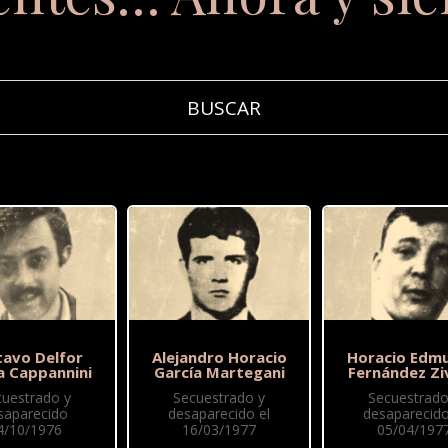
tavo Delfor
Alejandro Horacio
Horacio Edm
a Cappannini
García Martegani
Fernández Zi
cuestrado y
Secuestrado y
Secuestrado
saparecido
desaparecido el
desaparecido
4/10/1976
16/03/1977
05/04/197