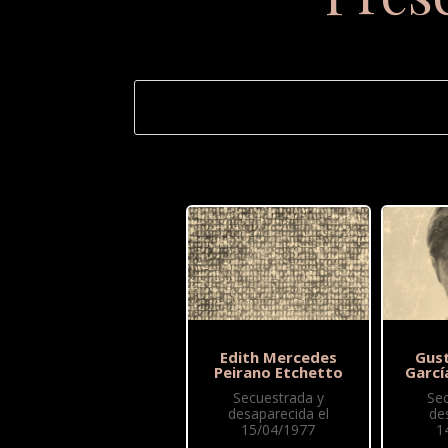
Edith Mercedes
Gus
Peirano Etchetto
Garcí
Secuestrada y
Se
desaparecida el
de
15/04/1977
1