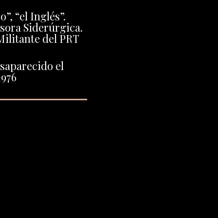
”, “el Inglés”.
sora Siderúrgica.
ilitante del PRT
saparecido el
1976