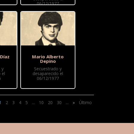
06/12/1977
 Díaz
Mario Alberto
Depino
 y
Secuestrado y
 el
desaparecido el
6
06/12/1977
1
2
3
4
5
...
10
20
30
...
»
Último