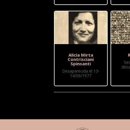
Alicia Mirta
R
Contrisciani
Se
Spinsanti
desa
Desaparecida el 13-
14/06/1977