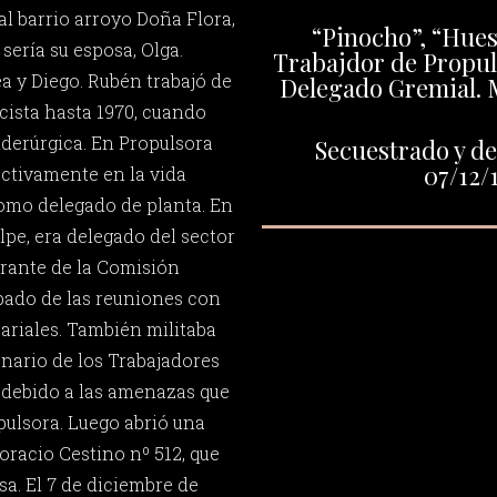
al barrio arroyo Doña Flora,
“Pinocho”, “Hueso
sería su esposa, Olga.
Trabajdor de Propul
a y Diego. Rubén trabajó de
Delegado Gremial. M
ricista hasta 1970, cuando
iderúrgica. En Propulsora
Secuestrado y de
07/12/
ctivamente en la vida
como delegado de planta. En
lpe, era delegado del sector
rante de la Comisión
ipado de las reuniones con
ariales. También militaba
onario de los Trabajadores
, debido a las amenazas que
pulsora. Luego abrió una
Horacio Cestino nº 512, que
sa. El 7 de diciembre de