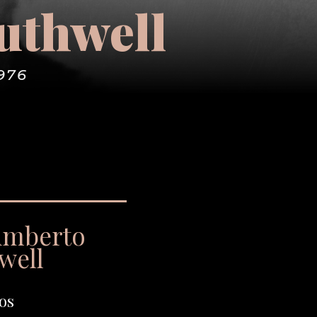
uthwell
976
umberto
well
os