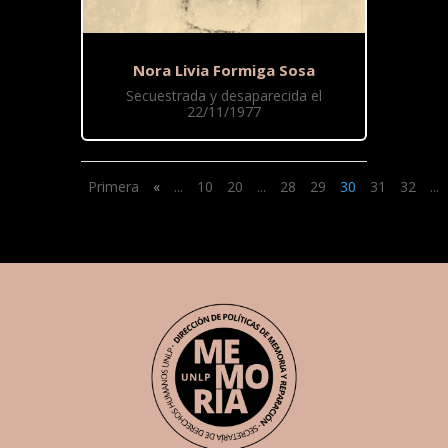
Nora Livia Formiga Sosa
Secuestrada y desaparecida el
22/11/1977
Primera
«
...
10
20
...
28
29
30
31
32
...