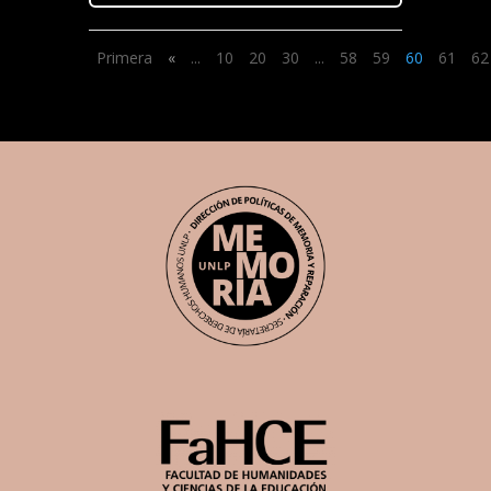
Primera
«
...
10
20
30
...
58
59
60
61
62