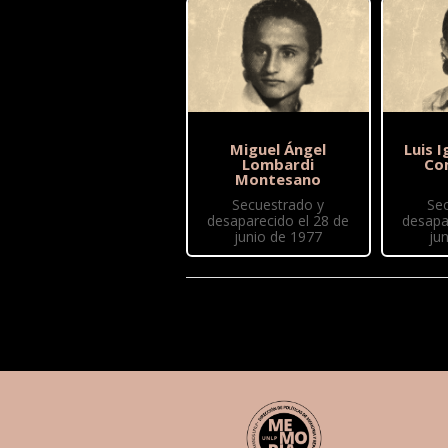
Miguel Ángel
Luis 
Lombardi
Co
Montesano
Secuestrado y
Se
desaparecido el 28 de
desapa
junio de 1977
ju