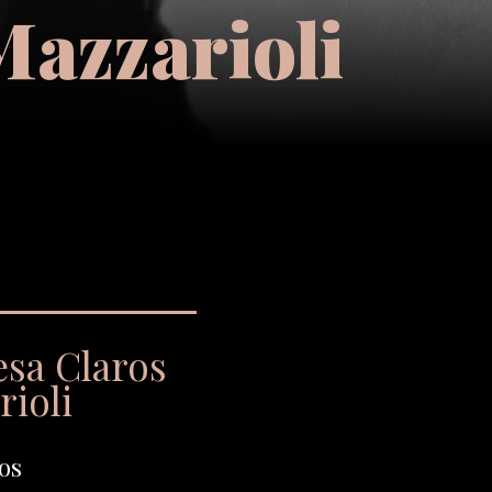
Mazzarioli
esa Claros
rioli
os