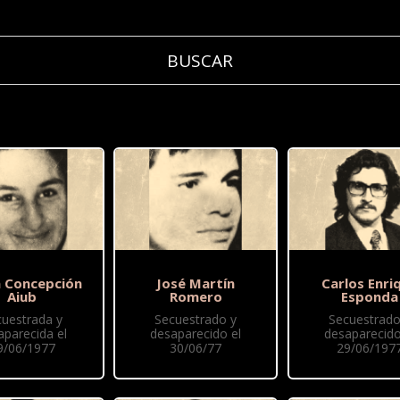
 Concepción
José Martín
Carlos Enri
Aiub
Romero
Esponda
cuestrada y
Secuestrado y
Secuestrado
aparecida el
desaparecido el
desaparecido
9/06/1977
30/06/77
29/06/197