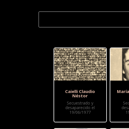
Caielli Claudio
María
Néstor
Secuestrado y
Se
desaparecido el
des
19/06/1977
1