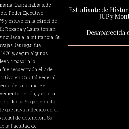
mana, Laura había sido
Estudiante de Histor
 del Poder Ejecutivo
JUP y Mon
75 y estuvo en la cárcel de
81; Roxana y Laura tenían
Desaparecida e
inculada a la militancia. Su
ajas Jauregui fue
 1976 y, según algunas
levo a pasar a la
 fue secuestrada el 7 de
erativo en Capital Federal,
mento de su prima. Se
avemente herida, y en esa
n del lugar. Según consta
e que haya fallecido en el
 ilegal de detención. Su
e la Facultad de