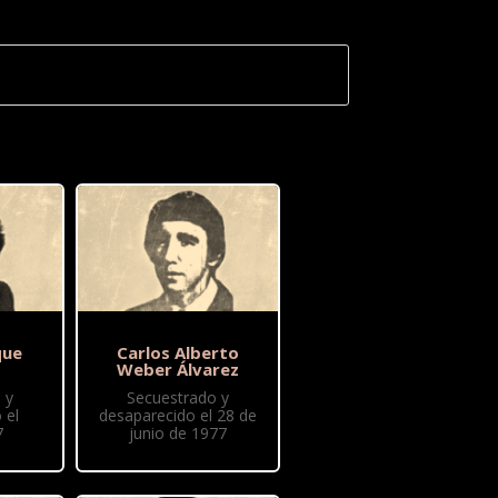
que
Carlos Alberto
Weber Álvarez
 y
Secuestrado y
 el
desaparecido el 28 de
7
junio de 1977