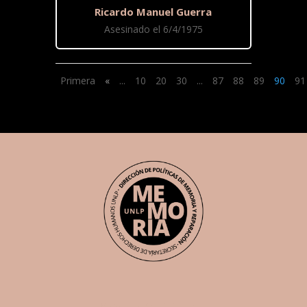
Ricardo Manuel Guerra
Asesinado el 6/4/1975
Primera
«
...
10
20
30
...
87
88
89
90
91