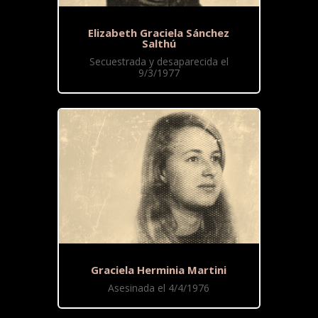
Elizabeth Graciela Sánchez
Salthú
Secuestrada y desaparecida el
9/3/1977
Graciela Herminia Martini
Asesinada el 4/4/1976