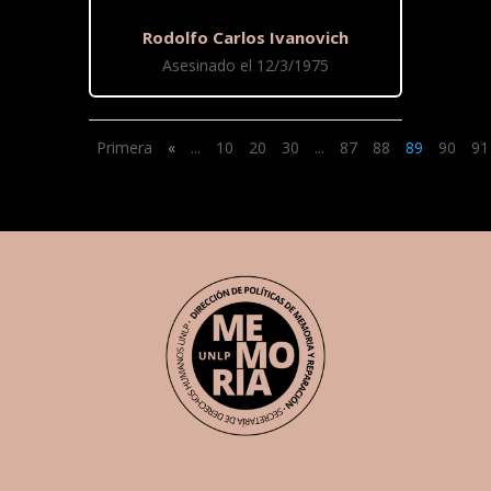
Rodolfo Carlos Ivanovich
Asesinado el 12/3/1975
Primera
«
...
10
20
30
...
87
88
89
90
91