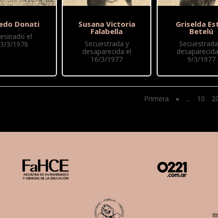
redo Donati
Susana Victoria
Griselda Es
Falabella
Betelú
esinado el
Secuestrada y
Secuestrada
3/3/1976
desaparecida el
desaparecida
16/3/1977
9/3/1977
Primera
«
...
10
2