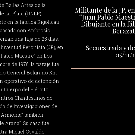
de Bellas Artes de la
Militante de la JP, e
e La Plata (UNLP).
“Juan Pablo Maestr
te en la fábrica Rigolleau
Dibujante en la fá
Berazat
a casada con Ambrosio
enían una hija de 25 días.
Secuestrada y de
Juventud Peronista (JP), en
05/11/
 Pablo Maestre” en Los
bre de 1976, la paraje fue
ino General Belgrano Km
 un operativo de detención
r Cuerpo del Ejército.
entros Clandestinos de
da de Investigaciones de
La Armonía” también
 Arana”. Su caso fue
ntra Miguel Osvaldo