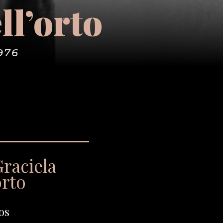
ll’orto
976
Graciela
orto
os