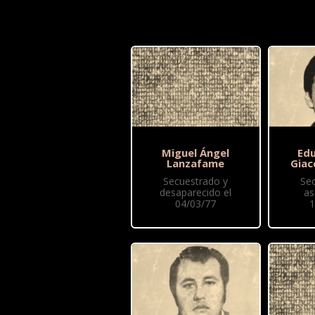
Miguel Ángel
Edu
Lanzafame
Giac
Secuestrado y
Se
desaparecido el
as
04/03/77
1