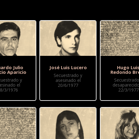
ardo Julio
José Luis Lucero
Hugo Lui
cio Aparicio
Redondo Br
Secuestrado y
cuestrado y
Secuestrado
asesinado el
esinado el
desaparecido
20/6/1977
8/3/1976
22/3/1977