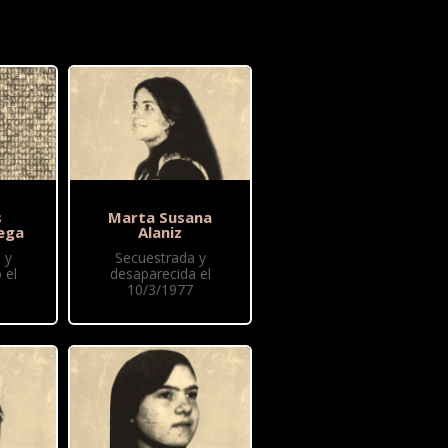
s
Marta Susana
ega
Alaniz
 y
Secuestrada y
 el
desaparecida el
10/3/1977