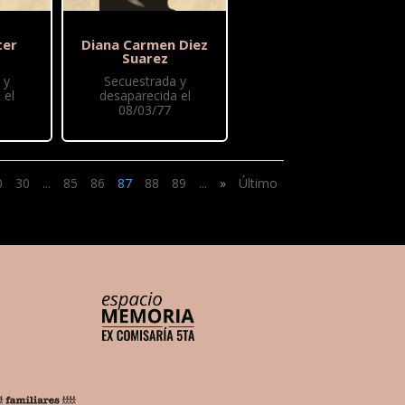
ter
Diana Carmen Diez
Suarez
 y
Secuestrada y
 el
desaparecida el
08/03/77
0
30
...
85
86
87
88
89
...
»
Último