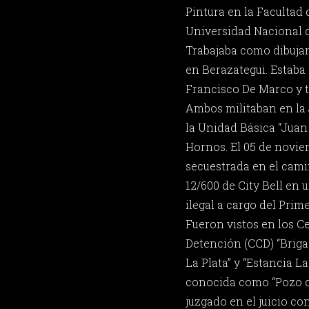
Pintura en la Facultad 
Universidad Nacional d
Trabajaba como dibujan
en Berazategui. Estab
Francisco De Marco y t
Ambos militaban en la 
la Unidad Básica “Juan
Hornos. El 05 de noviem
secuestrada en el cam
12/600 de City Bell en
ilegal a cargo del Prime
Fueron vistos en los C
Detención (CCD) “Briga
La Plata” y “Estancia 
conocida como “Pozo de
juzgado en el juicio co