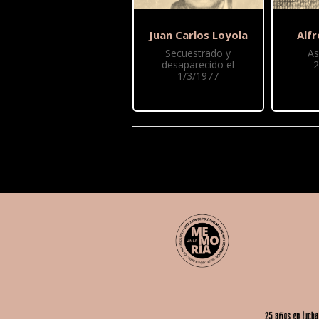
Juan Carlos Loyola
Alf
Secuestrado y
As
desaparecido el
2
1/3/1977