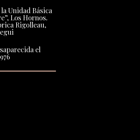
n la Unidad Básica
e”, Los Hornos.
brica Rigolleau,
egui
saparecida el
1976