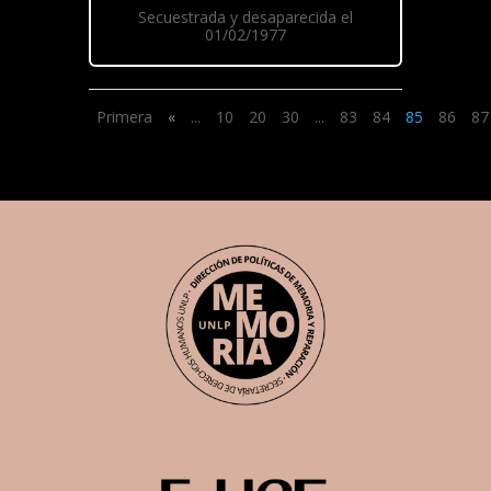
Secuestrada y desaparecida el
01/02/1977
Primera
«
...
10
20
30
...
83
84
85
86
87