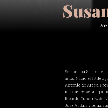
Susan
Se
Se llamaba Susana Victo
años. Nació el 10 de ag
Antonio de Areco, Prov
instrumentadora quirúrg
Ricardo Gutiérrez de L
José Abdala y tenían un