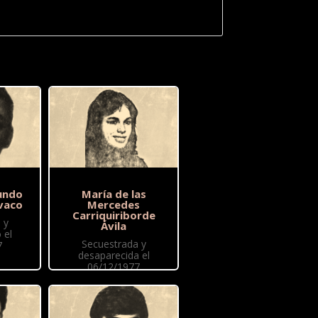
undo
María de las
vaco
Mercedes
Carriquiriborde
 y
Ávila
 el
Secuestrada y
7
desaparecida el
06/12/1977