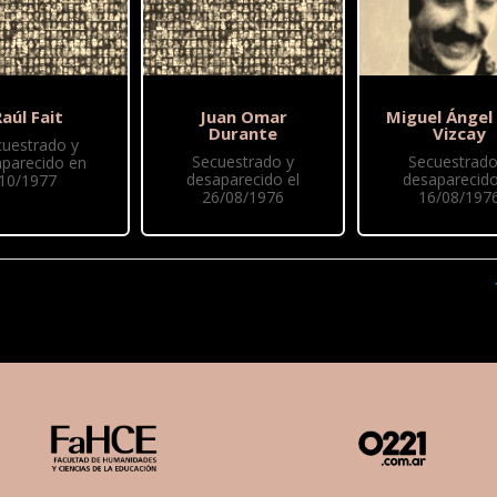
aúl Fait
Juan Omar
Miguel Ángel
Durante
Vizcay
cuestrado y
Secuestrado y
Secuestrado
parecido en
desaparecido el
desaparecido
10/1977
26/08/1976
16/08/197