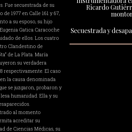
Instrumentadora en
. Fue secuestrada de su
Ricardo Gutiérr
monto
o de 1977 en Calle 161 y 67,
nto a su esposo, su hijo
Secuestrada y desapar
 Eugenia Gatica Caracoche
idado de ellos. Los cuatro
ntro Clandestino de
a” de La Plata. María
tuyeron su verdadera
98 respectivamente. El caso
o en la causa denominada
que se juzgaron, probaron y
lesa humanidad. Ella y su
saparecidos.
ntrado al momento
mita acreditar su
tad de Ciencias Médicas, su