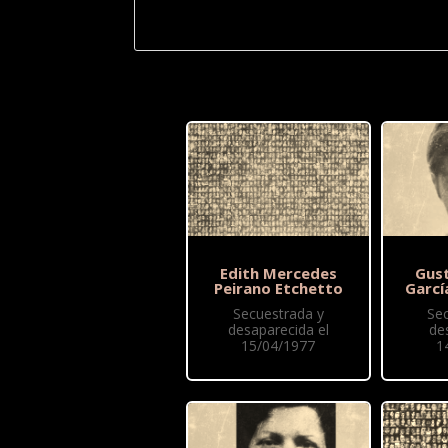
Edith Mercedes
Gus
Peirano Etchetto
Garcí
Secuestrada y
Se
desaparecida el
de
15/04/1977
1