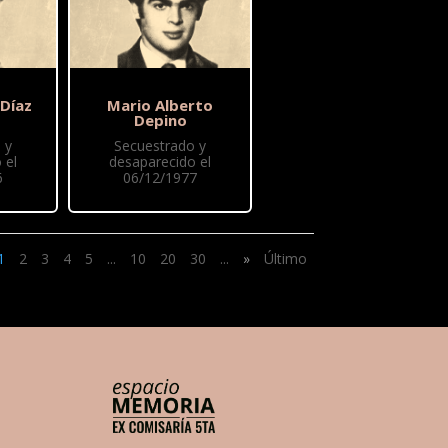
 Díaz
Mario Alberto
Depino
 y
Secuestrado y
 el
desaparecido el
6
06/12/1977
1
2
3
4
5
...
10
20
30
...
»
Último