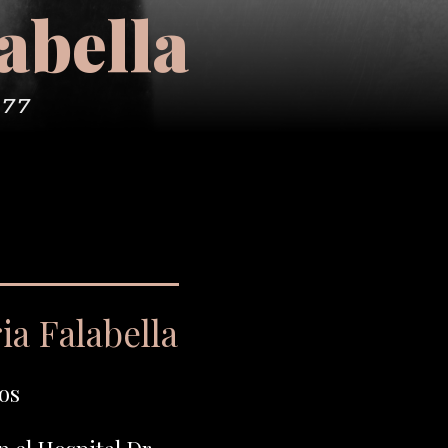
abella
977
ia Falabella
os