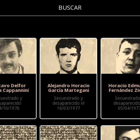
tavo Delfor
Alejandro Horacio
Horacio Edm
a Cappannini
García Martegani
Fernández Zi
cuestrado y
Secuestrado y
Secuestrado
saparecido
desaparecido el
desaparecido
4/10/1976
16/03/1977
05/04/197