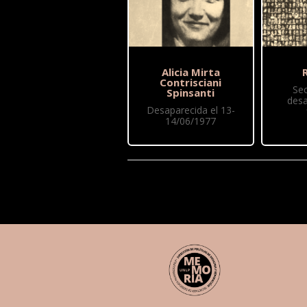
Alicia Mirta
R
Contrisciani
Se
Spinsanti
desa
Desaparecida el 13-
14/06/1977