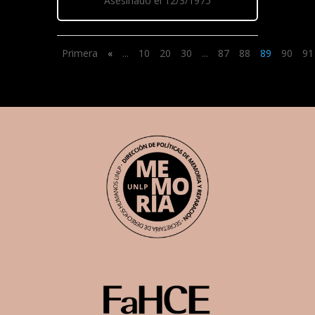
Asesinado el 12/3/1975
Primera
«
...
10
20
30
...
87
88
89
90
91