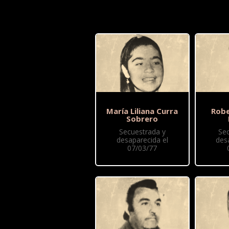
María Liliana Curra
Robe
Sobrero
Secuestrada y
Se
desaparecida el
des
07/03/77