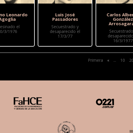
mo Leonardo
Luis José
Carlos Albe
Agoglia
Passadores
González
Arrosagar
esinado el
Secuestrado y
Secuestrado
0/3/1976
desaparecido el
desaparecido
17/3/77
16/3/1977
Primera
«
...
10
2