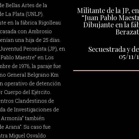
de Bellas Artes de la
Militante de la JP, e
e La Plata (UNLP).
“Juan Pablo Maestr
te en la fábrica Rigolleau
Dibujante en la fá
Berazat
a casada con Ambrosio
enían una hija de 25 días.
Secuestrada y de
Juventud Peronista (JP), en
05/11/
 Pablo Maestre” en Los
bre de 1976, la paraje fue
ino General Belgrano Km
 un operativo de detención
r Cuerpo del Ejército.
entros Clandestinos de
da de Investigaciones de
La Armonía” también
 Arana”. Su caso fue
ntra Miguel Osvaldo