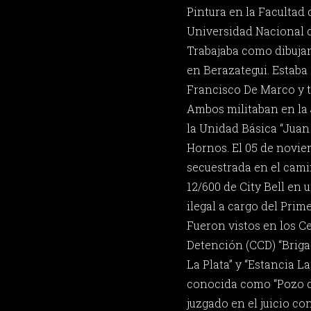
Pintura en la Facultad 
Universidad Nacional d
Trabajaba como dibujan
en Berazategui. Estab
Francisco De Marco y t
Ambos militaban en la 
la Unidad Básica “Juan
Hornos. El 05 de noviem
secuestrada en el cam
12/600 de City Bell en
ilegal a cargo del Prime
Fueron vistos en los C
Detención (CCD) “Briga
La Plata” y “Estancia 
conocida como “Pozo de
juzgado en el juicio co