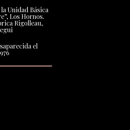
n la Unidad Básica
e”, Los Hornos.
brica Rigolleau,
egui
saparecida el
1976