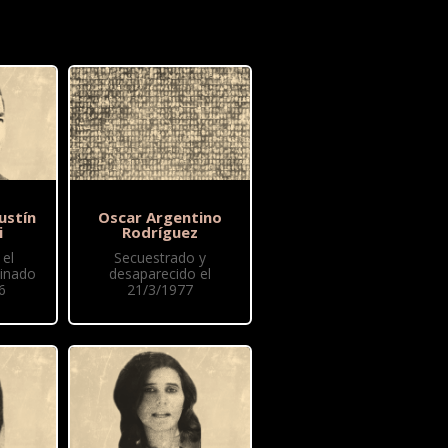
ustín
Oscar Argentino
i
Rodríguez
el
Secuestrado y
sinado
desaparecido el
6
21/3/1977