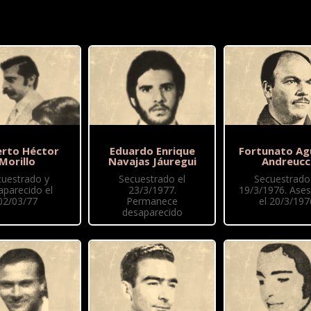
rto Héctor
Eduardo Enrique
Fortunato Ag
Morillo
Navajas Jáuregui
Andreucc
cuestrado y
Secuestrado el
Secuestrado 
aparecido el
23/3/1977.
19/3/1976. Ase
02/03/77
Permanece
el 20/3/197
desaparecido