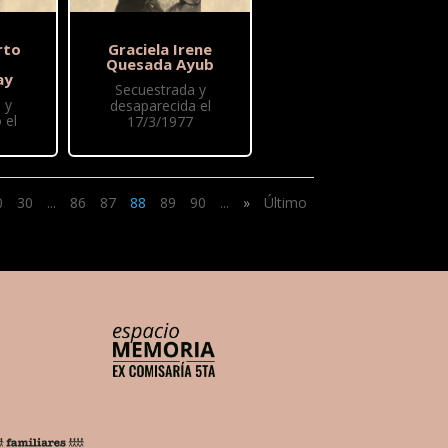
rto
Graciela Irene
Quesada Ayub
ay
Secuestrada y
 y
desaparecida el
 el
17/3/1977
0
30
...
86
87
88
89
90
...
»
Último