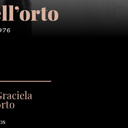
ll’orto
976
Graciela
orto
os