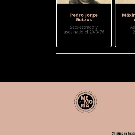
Pedro Jorge
Máxi
Gutzos
Secuestrado y
As
asesinado el 20/3/76
2