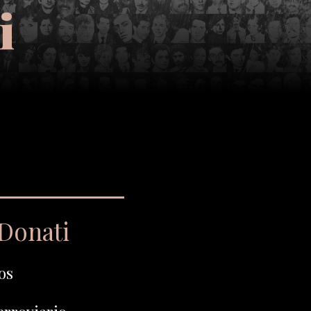
i
 Donati
os