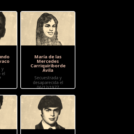
undo
María de las
vaco
Mercedes
Carriquiriborde
 y
Ávila
 el
Secuestrada y
7
desaparecida el
06/12/1977