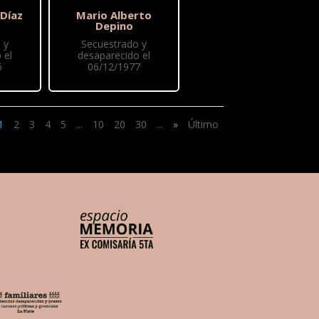
 Díaz
Mario Alberto
Depino
 y
Secuestrado y
 el
desaparecido el
6
06/12/1977
1
2
3
4
5
...
10
20
30
...
»
Último