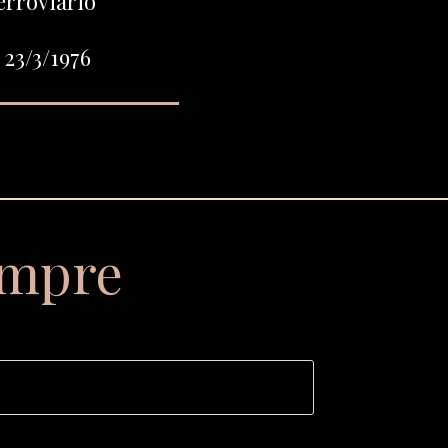
erroviario
 23/3/1976
empre