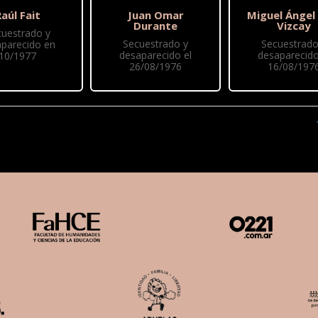
aúl Fait
Juan Omar
Miguel Ángel
Durante
Vizcay
cuestrado y
Secuestrado y
Secuestrado
parecido en
desaparecido el
desaparecido
10/1977
26/08/1976
16/08/197