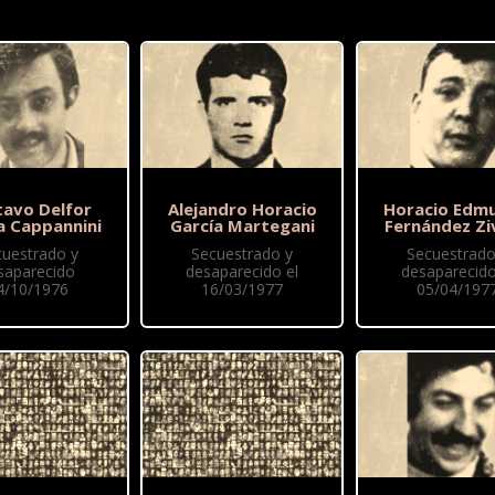
tavo Delfor
Alejandro Horacio
Horacio Edm
a Cappannini
García Martegani
Fernández Zi
cuestrado y
Secuestrado y
Secuestrado
saparecido
desaparecido el
desaparecido
4/10/1976
16/03/1977
05/04/197