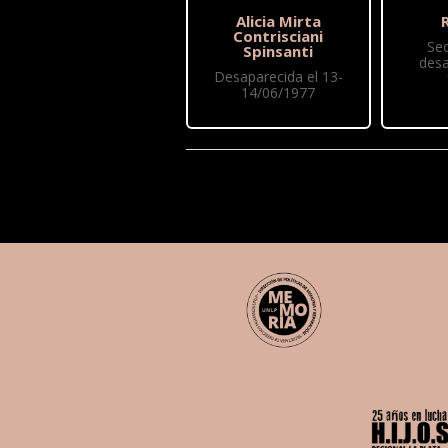
Alicia Mirta
R
Contrisciani
Se
Spinsanti
desa
Desaparecida el 13-
14/06/1977