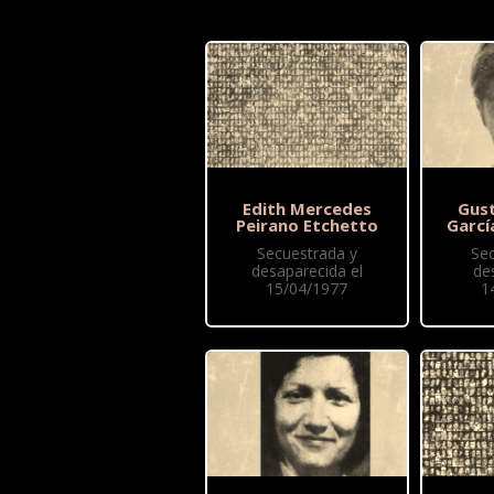
Edith Mercedes
Gus
Peirano Etchetto
Garcí
Secuestrada y
Se
desaparecida el
de
15/04/1977
1