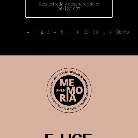
Secuestrada y desaparecida el
06/12/1977
«
1
2
3
4
5
...
10
20
30
...
»
Último