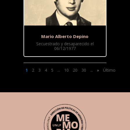
Mario Alberto Depino
Secuestrado y desaparecido el
06/12/1977
1
2
3
4
5
...
10
20
30
...
»
Último