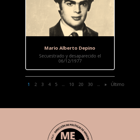
Mario Alberto Depino
Secuestrado y desaparecido el
06/12/1977
1
2
3
4
5
...
10
20
30
...
»
Último