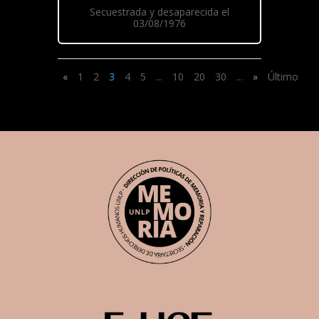
Secuestrada y desaparecida el
03/08/1976
«
1
2
3
4
5
...
10
20
30
...
»
Último