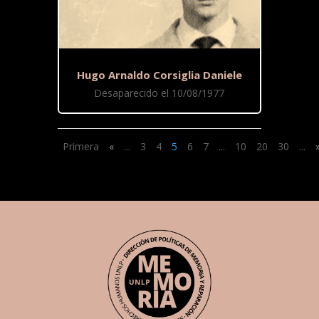
Hugo Arnaldo Corsiglia Daniele
Desaparecido el 10/08/1977
Primera
«
...
3
4
5
6
7
...
10
20
30
...