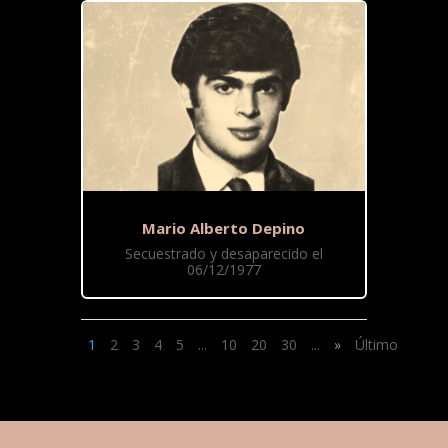
Mario Alberto Depino
Secuestrado y desaparecido el
06/12/1977
1
2
3
4
5
...
10
20
30
...
»
Último