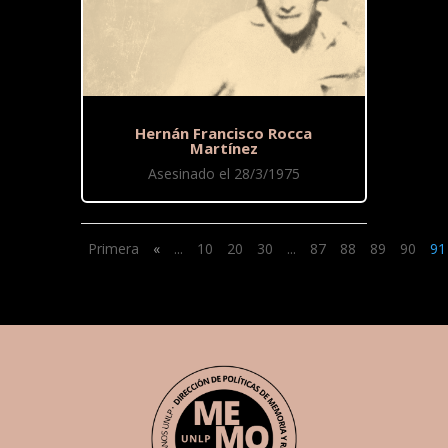
Hernán Francisco Rocca
Martínez
Asesinado el 28/3/1975
Primera
«
...
10
20
30
...
87
88
89
90
91