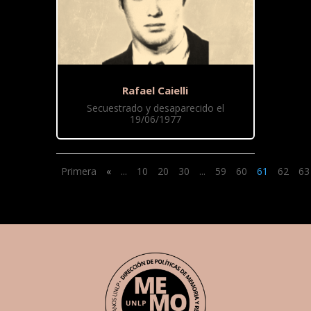
Rafael Caielli
Secuestrado y desaparecido el
19/06/1977
Primera
«
...
10
20
30
...
59
60
61
62
63