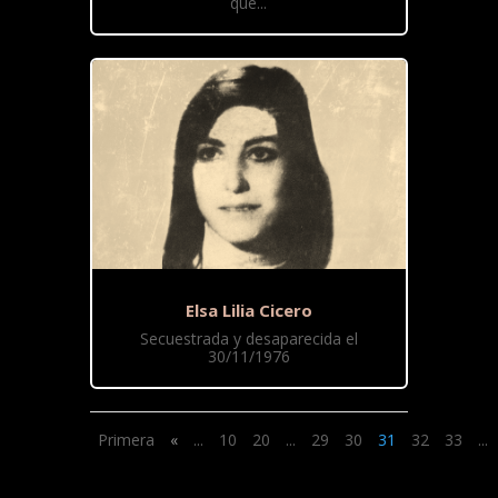
que...
Elsa Lilia Cicero
Secuestrada y desaparecida el
30/11/1976
Primera
«
...
10
20
...
29
30
31
32
33
...