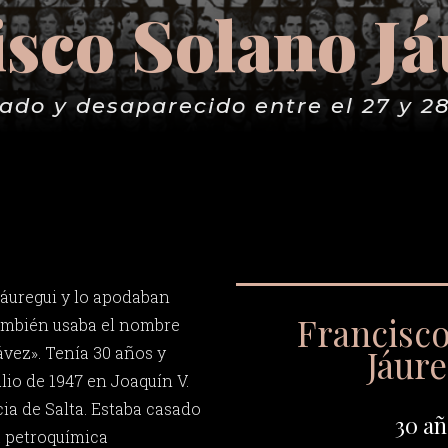
sco Solano J
ado y desaparecido entre el 27 y 2
áuregui y lo apodaban
Francisc
ambién usaba el nombre
Jáure
ávez». Tenía 30 años y
ulio de 1947 en Joaquín V.
ia de Salta. Estaba casado
30 añ
la petroquímica