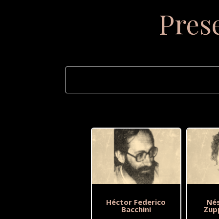
Pres
Héctor Federico
Nés
Bacchini
Zup