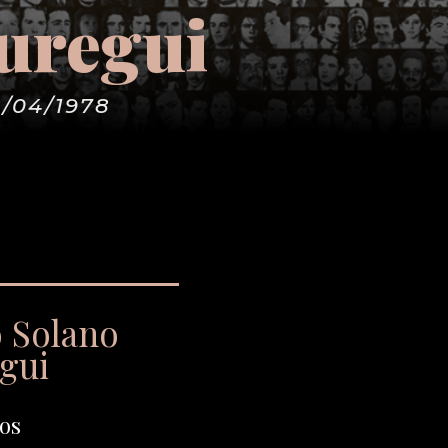
áuregui
8/04/1978
o Solano
gui
os