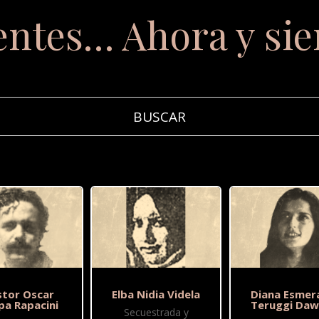
entes… Ahora y si
tor Oscar
Elba Nidia Videla
Diana Esmer
pa Rapacini
Teruggi Da
Secuestrada y