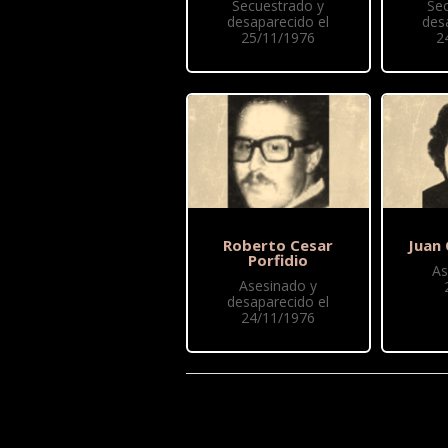
Secuestrado y
Se
desaparecido el
des
25/11/1976
2
Roberto Cesar
Juan 
Porfidio
As
Asesinado y
desaparecido el
24/11/1976