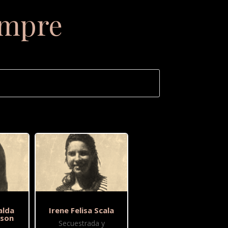
empre
alda
Irene Felisa Scala
wson
Secuestrada y