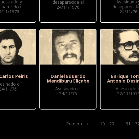
cuestrado y
Asesinada 
desaparecida el
aparecido el
desaparecida
24/11/1976
4/11/1976
24/11/76
Carlos Peiris
Daniel Eduardo
Enrique To
Mendiburu Eliçabe
Antonio Des
esinado el
Asesinado el
Asesinado e
24/11/76
24/11/76
22/11/197
Primera
«
...
10
20
...
31
3