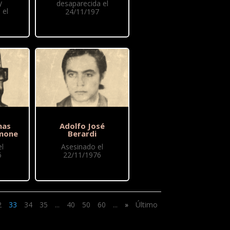
y
desaparecida el
 el
24/11/197
mas
Adolfo José
imone
Berardi
l
Asesinado el
6
22/11/1976
2
33
34
35
...
40
50
60
...
»
Último