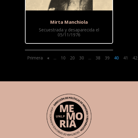
Mirta Manchiola
Secuestrada y desaparecida el
05/11/1976
Primera
«
...
10
20
30
...
38
39
40
41
42