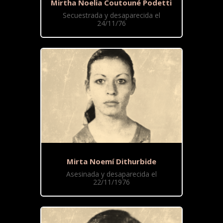
Mirtha Noelia Coutouné Podetti
Secuestrada y desaparecida el
24/11/76
Mirta Noemí Dithurbide
Asesinada y desaparecida el
22/11/1976