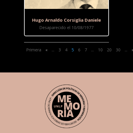
Hugo Arnaldo Corsiglia Daniele
Desaparecido el 10/08/1977
Primera
«
...
3
4
5
6
7
...
10
20
30
...