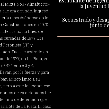
Estudiante de Ingenie
al Mixta No3 «Almafuerte»
la Juventud 
la que era oriundo. Ingresó
iería inscribiéndose en la
Secuestrado y desap
junio de
en Construcciones en 1970.
materias hasta fines de
as cursadas de 1977. Era
d Peronista (JP) y
Estado. Fue secuestrado en
io de 1977, en La Plata, en
 nº 424 entre 3 y 4,
levan por la fuerza y para
eban Mingo junto a su
 pero a este lo liberan ese
monios de ex detenidos fue
ndestino de detención que
ría 5ta de La Plata. El caso