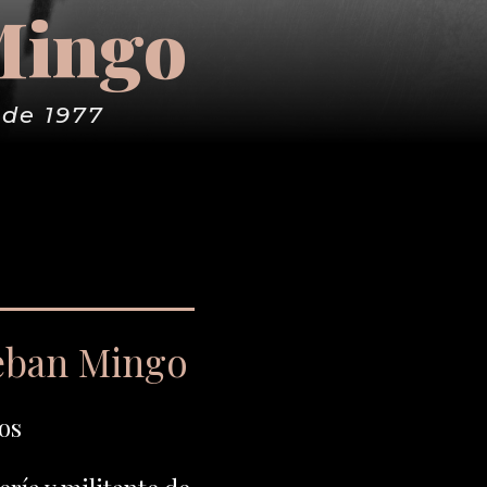
Mingo
 de 1977
eban Mingo
os