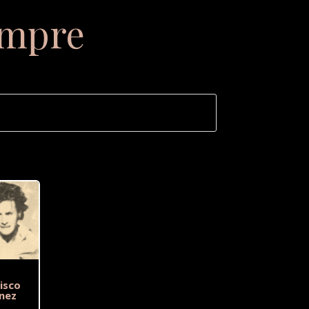
empre
isco
nez