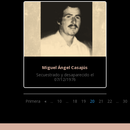
Miguel Ángel Casajús
Secuestrado y desaparecido el
07/12/1976
Primera
«
...
10
...
18
19
20
21
22
...
30