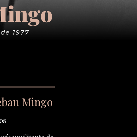
Mingo
 de 1977
eban Mingo
os