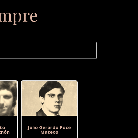
empre
to
Julio Gerardo Poce
gnón
Mateos