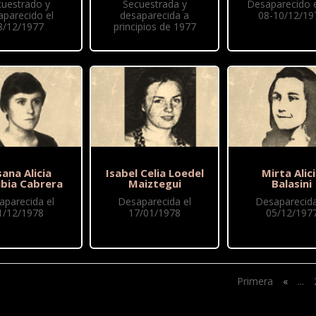
cuestrado y
Secuestrada y
Desaparecido 
aparecido el
desaparecida a
08-10/12/19
8/12/1977
principios de 1977
ana Alicia
Isabel Celia Loedel
Mirta Alic
ubia Cabrera
Maiztegui
Balasini
aparecida el
Desaparecida el
Desaparecida
1/12/1978
17/01/1978
05/12/197
Primera
«
...