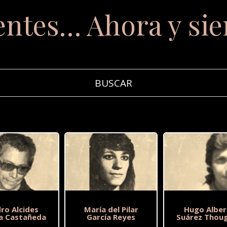
entes… Ahora y si
ro Alcides
María del Pilar
Hugo Alber
a Castañeda
García Reyes
Suárez Thou