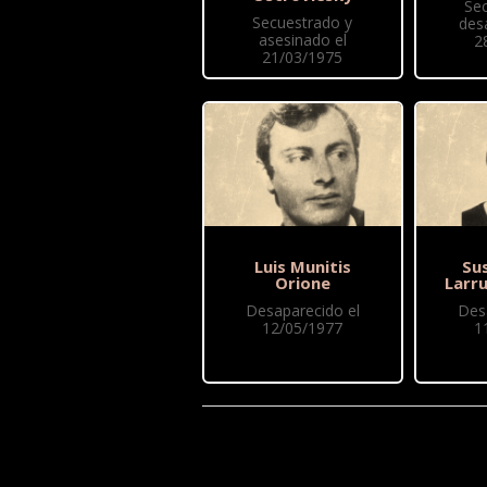
Se
Secuestrado y
des
asesinado el
2
21/03/1975
Luis Munitis
Sus
Orione
Larr
Desaparecido el
Des
12/05/1977
1