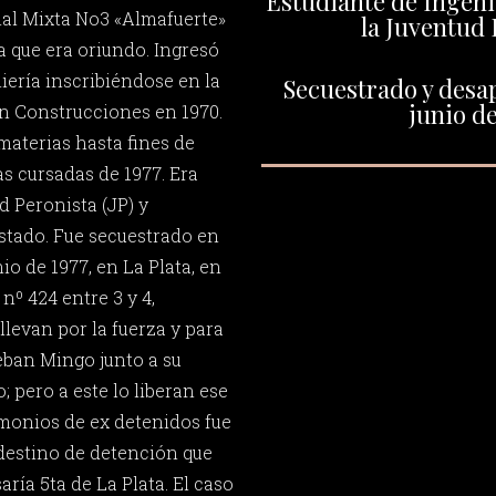
Estudiante de Ingenie
al Mixta No3 «Almafuerte»
la Juventud 
la que era oriundo. Ingresó
iería inscribiéndose en la
Secuestrado y desap
junio de
en Construcciones en 1970.
materias hasta fines de
as cursadas de 1977. Era
d Peronista (JP) y
Estado. Fue secuestrado en
io de 1977, en La Plata, en
 nº 424 entre 3 y 4,
levan por la fuerza y para
eban Mingo junto a su
 pero a este lo liberan ese
monios de ex detenidos fue
ndestino de detención que
ría 5ta de La Plata. El caso