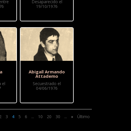
entre
Desaparecido el
76
19/10/1976
ia
Abigaíl Armando
Attademo
 el
Secuestrado el
7
04/06/1976
2
3
4
5
6
...
10
20
30
...
»
Último