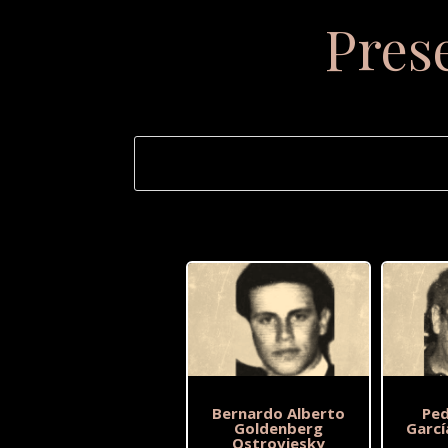
Pres
Bernardo Alberto
Ped
Goldenberg
Garcí
Ostroviesky