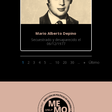
Mario Alberto Depino
Secuestrado y desaparecido el
06/12/1977
1
2
3
4
5
...
10
20
30
...
»
Último