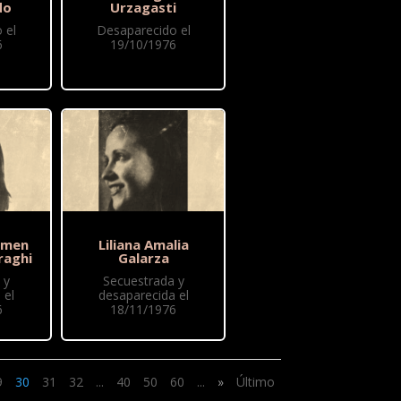
do
Urzagasti
 el
Desaparecido el
6
19/10/1976
rmen
Liliana Amalia
raghi
Galarza
 y
Secuestrada y
 el
desaparecida el
6
18/11/1976
9
30
31
32
...
40
50
60
...
»
Último