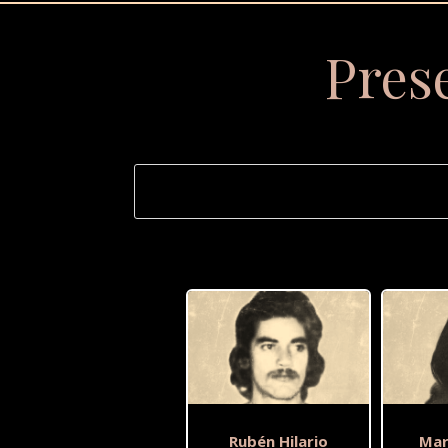
Pres
Rubén Hilario
Mar