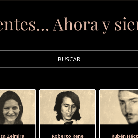
entes… Ahora y si
ta Zelmira
Roberto Rene
Rubén Héct