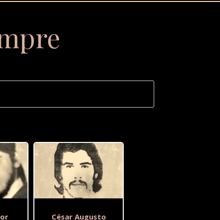
empre
or
César Augusto