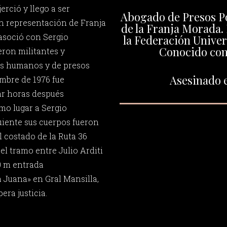
erció y llego a ser
Abogado de Presos Pol
n representación de Franja
de la Franja Morada.
 asoció con Sergio
la Federación Univer
Conocido co
eron militantes y
s humanos y de presos
Asesinado e
embre de 1976 fue
ar horas después
mo lugar a Sergio
guiente sus cuerpos fueron
l costado de la Ruta 36
el tramo entre Julio Arditi
0 m entrada
 Juana» en Gral Mansilla,
ra justicia.