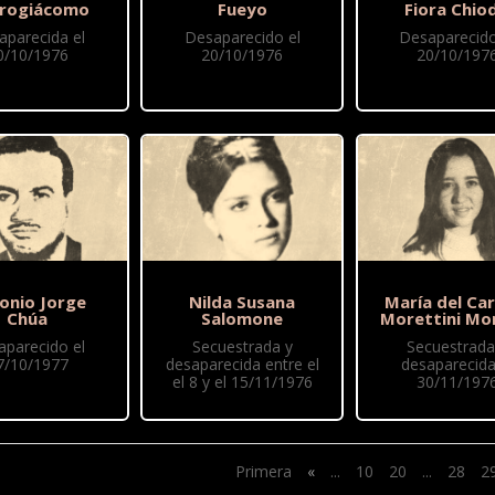
rogiácomo
Fueyo
Fiora Chio
aparecida el
Desaparecido el
Desaparecido
0/10/1976
20/10/1976
20/10/197
onio Jorge
Nilda Susana
María del Ca
Chúa
Salomone
Morettini Mo
aparecido el
Secuestrada y
Secuestrada
7/10/1977
desaparecida entre el
desaparecida
el 8 y el 15/11/1976
30/11/197
Primera
«
...
10
20
...
28
2