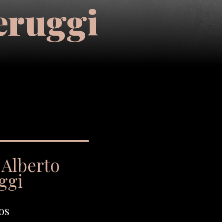
eruggi
Alberto
ggi
os