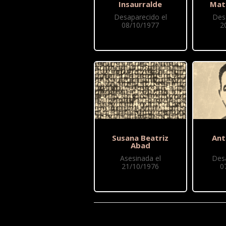
Insaurralde
Mat
Desaparecido el
Des
08/10/1977
2
Susana Beatriz
Ant
Abad
Asesinada el
Des
21/10/1976
0