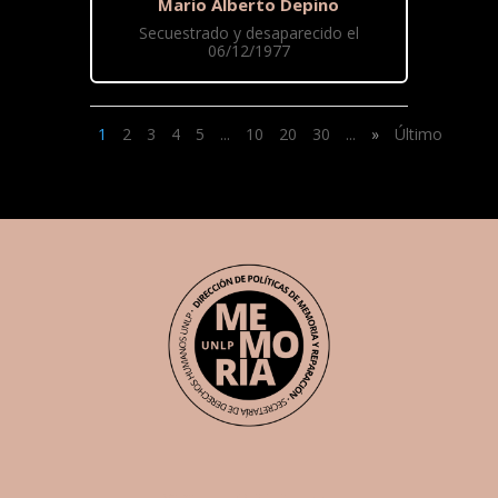
Mario Alberto Depino
Secuestrado y desaparecido el
06/12/1977
1
2
3
4
5
...
10
20
30
...
»
Último