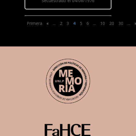
Secuestrado el 04/06/1976
Primera
«
...
2
3
4
5
6
...
10
20
30
...