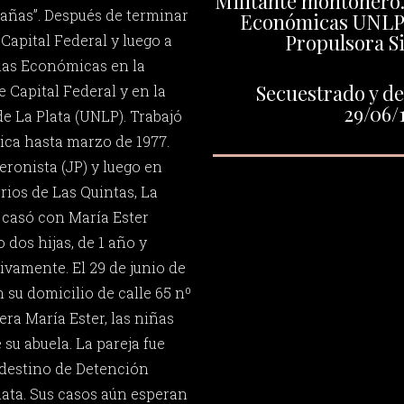
Militante montonero.
rañas”. Después de terminar
Económicas UNLP.
Propulsora S
Capital Federal y luego a
cias Económicas en la
Secuestrado y de
 Capital Federal y en la
29/06/
e La Plata (UNLP). Trabajó
ica hasta marzo de 1977.
eronista (JP) y luego en
rios de Las Quintas, La
 casó con María Ester
dos hijas, de 1 año y
tivamente. El 29 de junio de
 su domicilio de calle 65 nº
ra María Ester, las niñas
su abuela. La pareja fue
ndestino de Detención
lata. Sus casos aún esperan