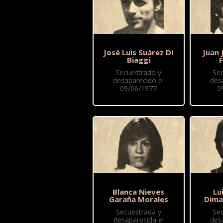
José Luis Suárez Di
Juan 
Biaggi
Secuestrado y
Se
desaparecido el
des
09/06/1977
0
Blanca Nieves
Lu
Garaña Morales
Dima
Secuestrada y
Se
desaparecida el
des