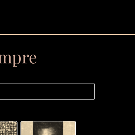
empre