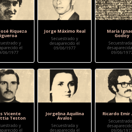
José Riqueza
Jorge Máximo Real
María Igna
Figueroa
Godoy
Secuestrado y
cuestrado y
Secuestrada
desaparecido el
aparecido el
desaparecida
09/06/1977
9/06/1977
09/06/197
is Vicente
Jorgelina Aquilina
Ricardo Emir
ttia Teston
Ávalos
Secuestrado
cuestrado y
Secuestrada y
desaparecido
aparecido el
desaparecida el
09/06/197