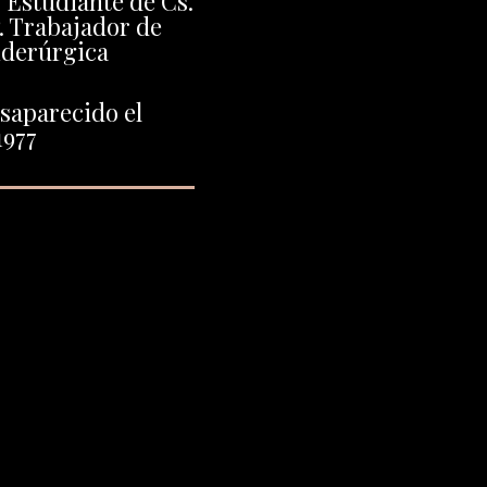
 Estudiante de Cs.
 Trabajador de
iderúrgica
saparecido el
1977