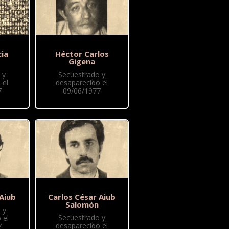
cia
Héctor Carlos
Gigena
 y
Secuestrado y
 el
desaparecido el
7
09/06/1977
 Aiub
Carlos César Aiub
Salomón
 y
Secuestrado y
 el
desaparecido el
7