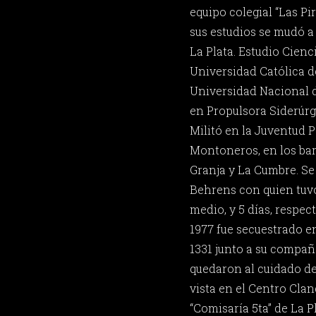
equipo colegial “Las Pi
sus estudios se mudó a 
La Plata. Estudio Cien
Universidad Católica de
Universidad Nacional d
en Propulsora Siderúrg
Militó en la Juventud P
Montoneros, en los bar
Granja y La Cumbre. Se
Behrens con quien tuvo 
medio, y 5 días, respec
1977 fue secuestrado en
1331 junto a su compañe
quedaron al cuidado de 
vista en el Centro Cla
“Comisaría 5ta” de La P