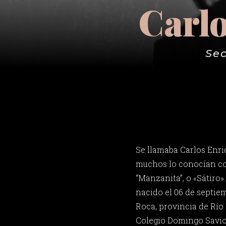
Carl
Sec
Se llamaba Carlos Enr
muchos lo conocían co
“Manzanita”, o «Sátiro»
nacido el 06 de septie
Roca, provincia de Río 
Colegio Domingo Savio 