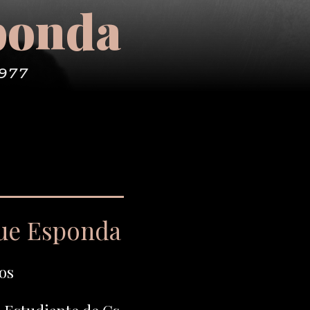
ponda
1977
que Esponda
os