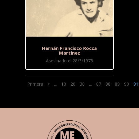
Hernán Francisco Rocca
Martínez
Asesinado el 28/3/1975
Primera
«
...
10
20
30
...
87
88
89
90
91