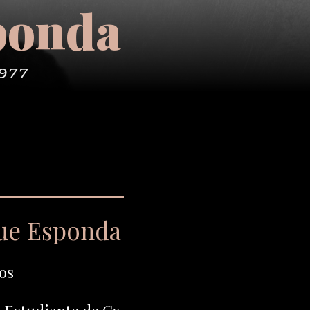
ponda
1977
que Esponda
os