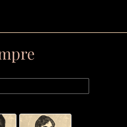
empre