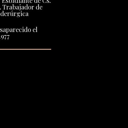
 Estudiante de Cs.
 Trabajador de
iderúrgica
saparecido el
1977