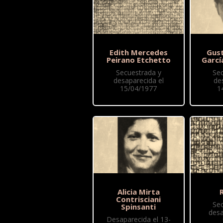
Edith Mercedes
Gus
Peirano Etchetto
Garcí
Secuestrada y
Se
desaparecida el
de
15/04/1977
1
Alicia Mirta
R
Contrisciani
Se
Spinsanti
desa
Desaparecida el 13-