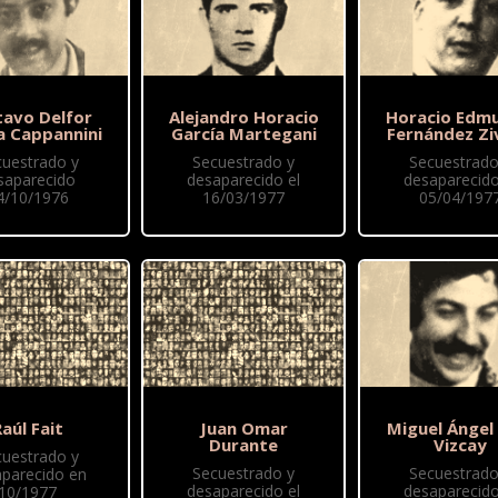
tavo Delfor
Alejandro Horacio
Horacio Edm
a Cappannini
García Martegani
Fernández Zi
cuestrado y
Secuestrado y
Secuestrado
saparecido
desaparecido el
desaparecido
4/10/1976
16/03/1977
05/04/197
aúl Fait
Juan Omar
Miguel Ángel
Durante
Vizcay
cuestrado y
Secuestrado y
Secuestrado
parecido en
desaparecido el
desaparecido
10/1977