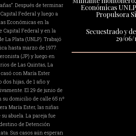
Militante montonero.
rañas”. Después de terminar
Económicas UNLP.
Propulsora S
Capital Federal y luego a
cias Económicas en la
Secuestrado y de
 Capital Federal y en la
29/06/
e La Plata (UNLP). Trabajó
ica hasta marzo de 1977.
eronista (JP) y luego en
rios de Las Quintas, La
 casó con María Ester
dos hijas, de 1 año y
tivamente. El 29 de junio de
 su domicilio de calle 65 nº
ra María Ester, las niñas
su abuela. La pareja fue
ndestino de Detención
lata. Sus casos aún esperan