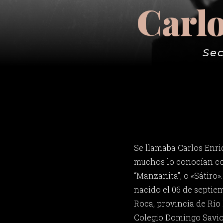
Carl
Sec
Se llamaba Carlos Enr
muchos lo conocían co
“Manzanita”, o «Sátiro»
nacido el 06 de septie
Roca, provincia de Río 
Colegio Domingo Savio 