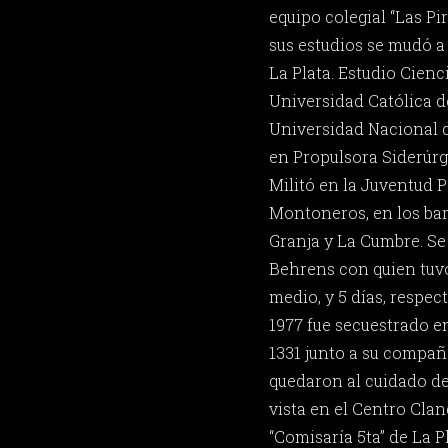
equipo colegial “Las Pi
sus estudios se mudó a 
La Plata. Estudio Cien
Universidad Católica de
Universidad Nacional d
en Propulsora Siderúrg
Militó en la Juventud P
Montoneros, en los bar
Granja y La Cumbre. Se
Behrens con quien tuvo 
medio, y 5 días, respec
1977 fue secuestrado en
1331 junto a su compañe
quedaron al cuidado de 
vista en el Centro Cla
“Comisaría 5ta” de La P