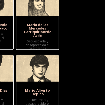
undo
María de las
vaco
Mercedes
Carriquiriborde
 y
Ávila
 el
Secuestrada y
7
desaparecida el
06/12/1977
 Díaz
Mario Alberto
Depino
 y
Secuestrado y
 el
desaparecido el