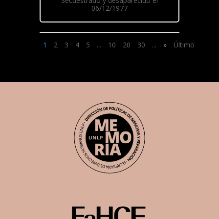
Secuestrado y desaparecido el
06/12/1977
1
2
3
4
5
...
10
20
30
...
»
Último